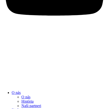
O nás
O nás
História
Naši partneri