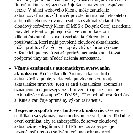
firmvéru, čím sa výrazne znižuje šanca na výber nesprávnej
verzie. V rámci webového klienta môže zariadenie
aktualizovať najnovší firmvér povolením manuálneho alebo
automatického overovania a súhlasu s aktualizáciami. Pre
cloudový softvérový klient (DMSS a Dolynk Care) zariadenia
pravidelne kontrolujú najnovšiu verziu pri každom
kliknutí/otvorení nastavení zariadenia. Okrem toho
používatelia, ktorí majú povolené cloudové aktualizácie,
môžu profitovať z rýchlych opráv chýb, čím sa výrazne
znižuje ich pracovná záťaž, pretože nemusia kontaktovať
podporné tímy ani hľadať riešenia samostatne.
Včasné oznámenia s automatickým overovaním
aktualizácií
: Keď je tlačidlo Automatická kontrola
aktualizácií zapnuté, zariadenie pravidelne kontroluje
aktualizácie firmvéru. Keď sa zistí aktualizácia, zobrazí sa
oznámenie o najnovšej verzii firmvéru (napr. oznámenie
„Aktualizácie dostupné“ v DMSS). Táto pohodlnosť šetrí čas
a úsilie a zaručuje optimálny výkon zariadenia.
Bezpečné a spoľahlivé cloudové aktualizácie
: Overenie
certifikátu sa vykonáva na cloudovom serveri, ktorý dôkladne
overí certifikát, aby sa zabezpečilo, že server cloudovej
aktualizácie je legitímny. HTTPS prenos zabezpečuje
bezpečnosť prenosu softvéru, vrátane ochrany pred