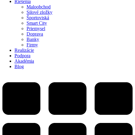
Riešenia
Maloobchod
Silové zložky
Športoviská
Smart City
Priemysel
Doprava
Banky
Firmy
Realizácie
Podpora
Akadémia
Blog