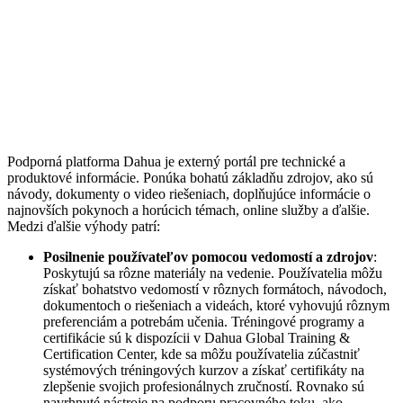
Podporná platforma Dahua je externý portál pre technické a
produktové informácie. Ponúka bohatú základňu zdrojov, ako sú
návody, dokumenty o video riešeniach, doplňujúce informácie o
najnovších pokynoch a horúcich témach, online služby a ďalšie.
Medzi ďalšie výhody patrí:
Posilnenie používateľov pomocou vedomostí a zdrojov
:
Poskytujú sa rôzne materiály na vedenie. Používatelia môžu
získať bohatstvo vedomostí v rôznych formátoch, návodoch,
dokumentoch o riešeniach a videách, ktoré vyhovujú rôznym
preferenciám a potrebám učenia. Tréningové programy a
certifikácie sú k dispozícii v Dahua Global Training &
Certification Center, kde sa môžu používatelia zúčastniť
systémových tréningových kurzov a získať certifikáty na
zlepšenie svojich profesionálnych zručností. Rovnako sú
navrhnuté nástroje na podporu pracovného toku, ako