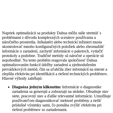
Napriek optimalizácii sa produkty Dahua môžu stále stretnúť s
problémami z dôvodu komplexných scenárov používania a
náročného prostredia. Inštalatéri alebo technickí inžinieri musia
skontrolovať mnoho konfiguračných položiek alebo zhromaždiť
informácie o zariadení, zachytiť informácie o paketoch, vytlačiť
protokoly a podobne. Tradičné metódy sú náročné a operácie sú
nepohodlné. Na tento problém reagovala spoločnosť Dahua
optimalizovaním funkcií údržby zariadení a zjednodušením
prevádzkových metód, čím sa uľahčila zber informácií na mieste a
zlepšila efektivita pri identifikácii a riešení technických problémov.
Hlavné výhody zahŕňajú:
Diagnóza jedným kliknutím:
Informácie o diagnostike
zariadenia sa generujú a zobrazujú na stránke. Obsahuje stav
siete, pracovný stav a ďalšie relevantné informácie. Umožňuje
používateľom diagnostikovať niektoré problémy a riešiť
príslušné výnimky sami, čo pomáha zvýšiť efektivitu pri
riešení problémov so zariadeniami.