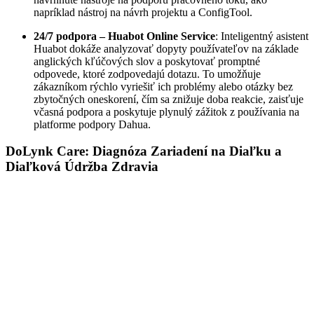
napríklad nástroj na návrh projektu a ConfigTool.
24/7 podpora – Huabot Online Service
: Inteligentný asistent
Huabot dokáže analyzovať dopyty používateľov na základe
anglických kľúčových slov a poskytovať promptné
odpovede, ktoré zodpovedajú dotazu. To umožňuje
zákazníkom rýchlo vyriešiť ich problémy alebo otázky bez
zbytočných oneskorení, čím sa znižuje doba reakcie, zaisťuje
včasná podpora a poskytuje plynulý zážitok z používania na
platforme podpory Dahua.
DoLynk Care: Diagnóza Zariadení na Diaľku a
Diaľková Údržba Zdravia