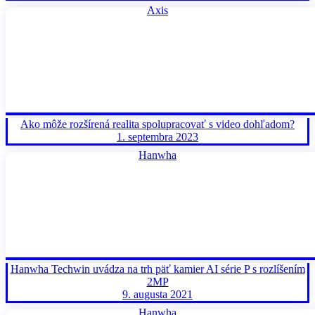
Axis
Ako môže rozšírená realita spolupracovať s video dohľadom?
1. septembra 2023
Hanwha
Hanwha Techwin uvádza na trh päť kamier AI série P s rozlíšením
2MP
9. augusta 2021
Hanwha