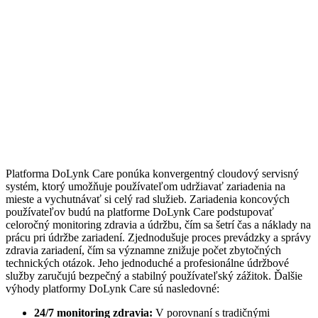
Platforma DoLynk Care ponúka konvergentný cloudový servisný
systém, ktorý umožňuje používateľom udržiavať zariadenia na
mieste a vychutnávať si celý rad služieb. Zariadenia koncových
používateľov budú na platforme DoLynk Care podstupovať
celoročný monitoring zdravia a údržbu, čím sa šetrí čas a náklady na
prácu pri údržbe zariadení. Zjednodušuje proces prevádzky a správy
zdravia zariadení, čím sa významne znižuje počet zbytočných
technických otázok. Jeho jednoduché a profesionálne údržbové
služby zaručujú bezpečný a stabilný používateľský zážitok. Ďalšie
výhody platformy DoLynk Care sú nasledovné:
24/7 monitoring zdravia:
V porovnaní s tradičnými