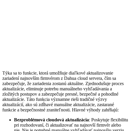
Týka sa to funkcie, ktorá umožňuje diaľkové aktualizovanie
zariadení najnovším firmvérom z Dahua cloud servera, čím sa
zabezpečuje, že zariadenia zostanú aktuálne. Zjednodušuje proces
aktualizácie, eliminuje potrebu manuálneho vyhľadávania a
zložitých postupov a zabezpečuje presné, bezpečné a pohodlné
aktualizácie. Táto funkcia významne rieši tradičné výzvy
aktualizácií, ako sú zdĺhavé manuálne aktualizácie, zastarané
funkcie a bezpečnostné zraniteľnosti. Hlavné výhody zahŕňajú:
Bezproblémová cloudová aktualizácia
: Poskytuje flexibilitu
pri rozhodovaní, či aktualizovať na najnovší firmvér alebo
nie. Nie je potrebné manuálne vyhľadávať najnovšiu verziu