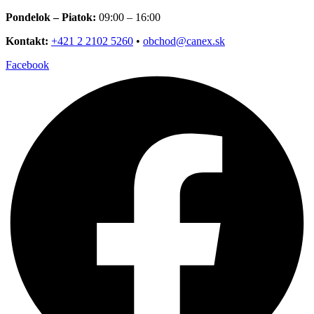
Preskočiť
Pondelok – Piatok:
09:00 – 16:00
na
Kontakt:
+421 2 2102 5260
•
obchod@canex.sk
obsah
Facebook