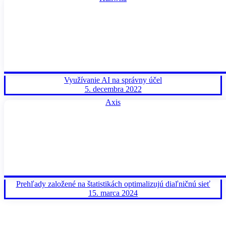
Využívanie AI na správny účel
5. decembra 2022
Axis
Prehľady založené na štatistikách optimalizujú diaľničnú sieť
15. marca 2024