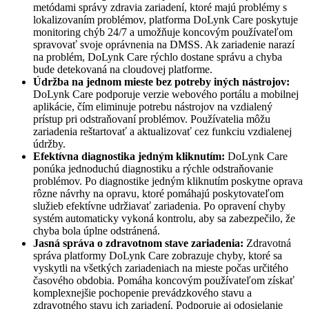
metódami správy zdravia zariadení, ktoré majú problémy s
lokalizovaním problémov, platforma DoLynk Care poskytuje
monitoring chýb 24/7 a umožňuje koncovým používateľom
spravovať svoje oprávnenia na DMSS. Ak zariadenie narazí
na problém, DoLynk Care rýchlo dostane správu a chyba
bude detekovaná na cloudovej platforme.
Údržba na jednom mieste bez potreby iných nástrojov:
DoLynk Care podporuje verzie webového portálu a mobilnej
aplikácie, čím eliminuje potrebu nástrojov na vzdialený
prístup pri odstraňovaní problémov. Používatelia môžu
zariadenia reštartovať a aktualizovať cez funkciu vzdialenej
údržby.
Efektívna diagnostika jedným kliknutím:
DoLynk Care
ponúka jednoduchú diagnostiku a rýchle odstraňovanie
problémov. Po diagnostike jedným kliknutím poskytne oprava
rôzne návrhy na opravu, ktoré pomáhajú poskytovateľom
služieb efektívne udržiavať zariadenia. Po opravení chyby
systém automaticky vykoná kontrolu, aby sa zabezpečilo, že
chyba bola úplne odstránená.
Jasná správa o zdravotnom stave zariadenia:
Zdravotná
správa platformy DoLynk Care zobrazuje chyby, ktoré sa
vyskytli na všetkých zariadeniach na mieste počas určitého
časového obdobia. Pomáha koncovým používateľom získať
komplexnejšie pochopenie prevádzkového stavu a
zdravotného stavu ich zariadení. Podporuje aj odosielanie