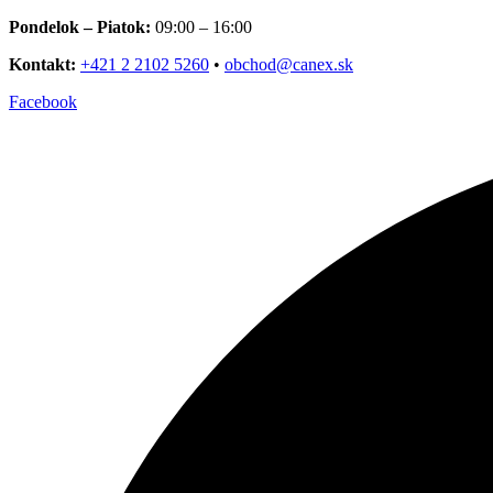
Preskočiť
Pondelok – Piatok:
09:00 – 16:00
na
Kontakt:
+421 2 2102 5260
•
obchod@canex.sk
obsah
Facebook