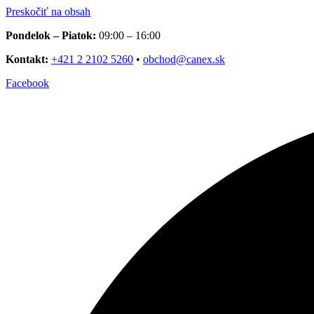
Preskočiť na obsah
Pondelok – Piatok:
09:00 – 16:00
Kontakt:
+421 2 2102 5260
•
obchod@canex.sk
Facebook