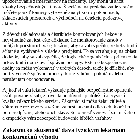
upozorňovanie zamestnancov na incidenty, aby mohli uľahčiť
zásahy bezpečnostných tímov. Špeciálne na predchádzanie stratám
môžete použiť kamery vybavené analytikou v pokladniach,
skladovacích priestoroch a východoch na detekciu podozrivej
aktivity.
Z dôvodu skladovania a distribúcie kontrolovaných liekov je
nevyhnutné zaviesť ešte dôkladnejšie monitorovanie zásob v
určitých priestoroch vašej lekárne, aby sa zabezpečilo, že lieky budú
sčítané a vydávané v súlade s predpismi. To sa vzťahuje aj na oblasť
dodávky, aby sa zabezpečilo, že logistické organizácie a príjemcovia
liekov budú dodržiavať správne postupy. Externé bezpečnostné
audity sa môžu vykonávať v určitých časoch, takže je dôležité, aby
boli zavedené správne procesy, ktoré zabránia pokutám alebo
narušeniam obchodovania.
Aj keď si vaša lekáreň vyžaduje prísnejšie bezpečnostné opatrenia
kvôli povahe zásob, z rovnakého dôvodu je dôležitá aj vysoká
kvalita zákazníckeho servisu. Zákazníci si môžu želať citlivé a
súkromné rozhovory s vašimi zamestnancami o liekoch, ktoré im
boli predpísané, alebo o ich stave. Schopnosť venovať sa im rýchlo
a empaticky vám zabezpečí budovanie hlbších vzťahov.
Zákaznícka skúsenosť dáva fyzickým lekárňam
konkurenčnú výhodu