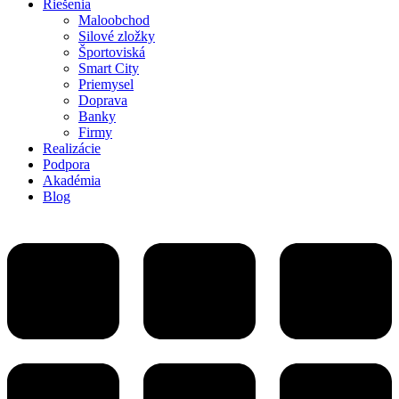
Riešenia
Maloobchod
Silové zložky
Športoviská
Smart City
Priemysel
Doprava
Banky
Firmy
Realizácie
Podpora
Akadémia
Blog