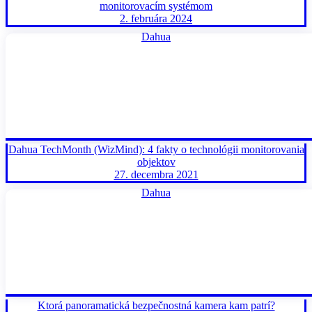
monitorovacím systémom
2. februára 2024
Dahua
Dahua TechMonth (WizMind): 4 fakty o technológii monitorovania
objektov
27. decembra 2021
Dahua
Ktorá panoramatická bezpečnostná kamera kam patrí?