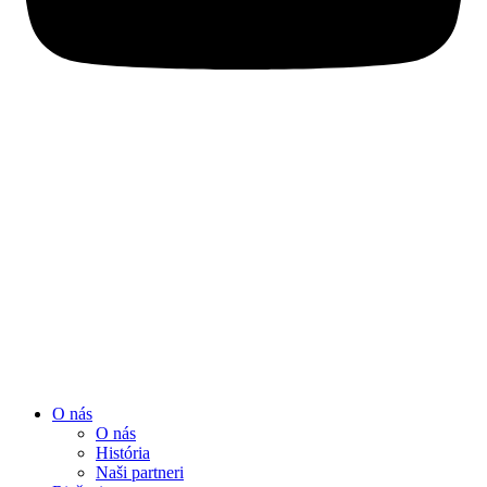
O nás
O nás
História
Naši partneri