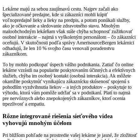
Lekárne majú za sebou zaujímavú cestu. Najprv začali ako
špecializované predajne, kde si zákazníci mohli kúpiť
voľnopredajné lieky a lieky na predpis, a potom ponúkali služby,
ako je očkovanie a sledovanie zdravotného stavu. Mnohým
maloobchodným lekárňam však stále chýba schopnosť zužitkovať
osobné interakcie – najmä s vyškoleným personálom – čo zákazníci
oceňujú. V skutočnosti podľa správy AmerisourceBergen lekárnici
odhadujú, že len 10 % svojho času venovali poradenstvu
zákazníkom.
To by mohlo podkopať úspech vášho podnikania. Zatiaľ čo online
lekárne vzrástli na popularite poskytovaním účinných a efektívnych
služieb, chýba im osobný kontakt (osobná interakcia). Ak môžete
okamžite poskytnúť vynikajúcu zákaznícku skúsenosť spojenú s
pohodlím vyzdvihnutia liekov – a iných produktov – poskytuje to
výhodu, ktorá vám pomôže udržať sa v podnikaní. Platí to najmä
pre nervóznych alebo znepokojených zákazníkov, ktorí ocenia
trpezlivosť a empatiu.
Rôzne integrované riešenia sieťového videa
vyhovujú mnohým účelom
Pri bližšom pohľade na prostredie vašej lekárne je jasné, že zložitosť