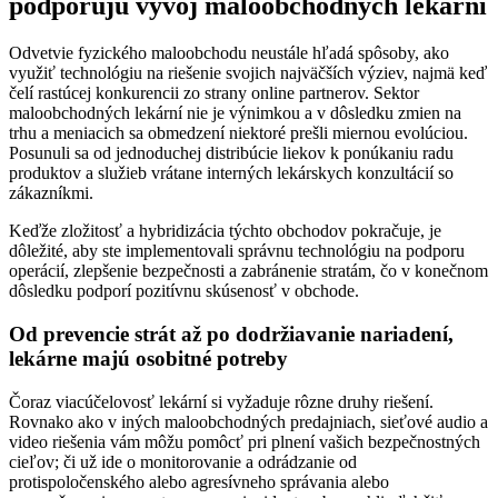
podporujú vývoj maloobchodných lekární
Odvetvie fyzického maloobchodu neustále hľadá spôsoby, ako
využiť technológiu na riešenie svojich najväčších výziev, najmä keď
čelí rastúcej konkurencii zo strany online partnerov. Sektor
maloobchodných lekární nie je výnimkou a v dôsledku zmien na
trhu a meniacich sa obmedzení niektoré prešli miernou evolúciou.
Posunuli sa od jednoduchej distribúcie liekov k ponúkaniu radu
produktov a služieb vrátane interných lekárskych konzultácií so
zákazníkmi.
Keďže zložitosť a hybridizácia týchto obchodov pokračuje, je
dôležité, aby ste implementovali správnu technológiu na podporu
operácií, zlepšenie bezpečnosti a zabránenie stratám, čo v konečnom
dôsledku podporí pozitívnu skúsenosť v obchode.
Od prevencie strát až po dodržiavanie nariadení,
lekárne majú osobitné potreby
Čoraz viacúčelovosť lekární si vyžaduje rôzne druhy riešení.
Rovnako ako v iných maloobchodných predajniach, sieťové audio a
video riešenia vám môžu pomôcť pri plnení vašich bezpečnostných
cieľov; či už ide o monitorovanie a odrádzanie od
protispoločenského alebo agresívneho správania alebo