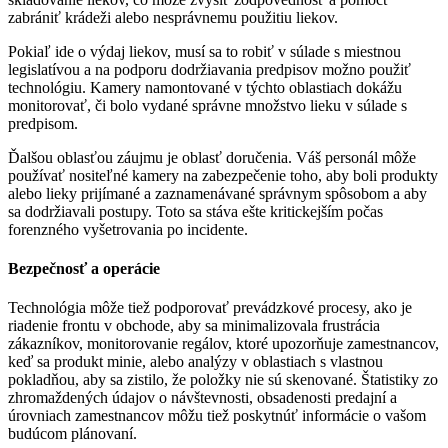
zabrániť krádeži alebo nesprávnemu použitiu liekov.
Pokiaľ ide o výdaj liekov, musí sa to robiť v súlade s miestnou
legislatívou a na podporu dodržiavania predpisov možno použiť
technológiu. Kamery namontované v týchto oblastiach dokážu
monitorovať, či bolo vydané správne množstvo lieku v súlade s
predpisom.
Ďalšou oblasťou záujmu je oblasť doručenia. Váš personál môže
používať nositeľné kamery na zabezpečenie toho, aby boli produkty
alebo lieky prijímané a zaznamenávané správnym spôsobom a aby
sa dodržiavali postupy. Toto sa stáva ešte kritickejším počas
forenzného vyšetrovania po incidente.
Bezpečnosť a operácie
Technológia môže tiež podporovať prevádzkové procesy, ako je
riadenie frontu v obchode, aby sa minimalizovala frustrácia
zákazníkov, monitorovanie regálov, ktoré upozorňuje zamestnancov,
keď sa produkt minie, alebo analýzy v oblastiach s vlastnou
pokladňou, aby sa zistilo, že položky nie sú skenované. Štatistiky zo
zhromaždených údajov o návštevnosti, obsadenosti predajní a
úrovniach zamestnancov môžu tiež poskytnúť informácie o vašom
budúcom plánovaní.