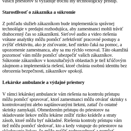
vašich priestorov si vyžaduje trochu iný technologický prístup.
Starostlivosť o zákazníka a súkromie
Z pohľadu služieb zákazníkom bude implementácia správnej
technológie v predajni rozhodujúca, aby zamestnanci mohli tráviť
drahocenný čas so zákazníkmi. Sieťové audio a video riešenia
vrátane analytiky môžu pomôcť zefektívniť pracovné postupy a
zvýšiť efektivitu, ako je zisťovanie, keď niekto čaká na pomoc, a
upozornenie zamestnanca, aby sa mu rýchlo venoval. Táto okamžitá
pozornosť vám môže pomôcť ubezpečiť vašich zákazníkov.
Súkromie zákazníkov v konzultačných oblastiach je tiež kľúčovým
záujmom a implementácia riešení, ktoré chránia osobnú identitu bez
ohrozenia bezpečnosti, zákazníkov upokojí.
Lekárske ambulancie a výdajné priestory
V rámci lekárskej ambulancie vám riešenia na kontrolu prístupu
môžu pomôcť spravovať, ktorí zamestnanci môžu otvárať skrinky s
kontrolovanými alebo naplánovanými liekmi, zatiaľ čo ostatné
skrinky zamykajú. Obmedzením prístupu do priestorov na
skladovanie liekov môžu lekárne znížiť riziko krádeže a straty
zásob, ktoré môžu byť nákladné. Riešenia kontroly prístupu vám
tiež môžu pomôcť sledovať, kto a kedy vstupuje do priestorov na
skladovanie liekov, čo môže zvýšiť zodpovednosť a pomôcť