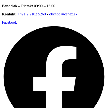
Preskočiť
Pondelok – Piatok:
09:00 – 16:00
na
Kontakt:
+421 2 2102 5260
•
obchod@canex.sk
obsah
Facebook