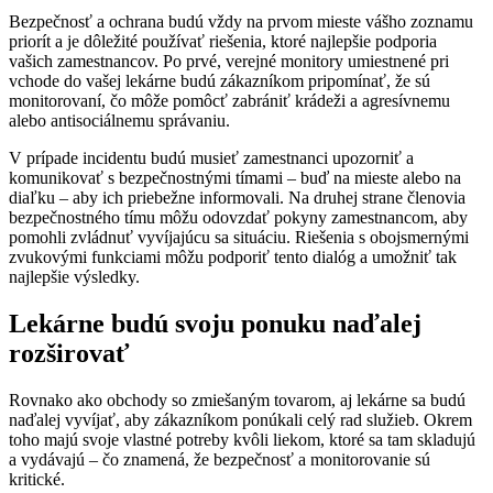
Bezpečnosť a ochrana budú vždy na prvom mieste vášho zoznamu
priorít a je dôležité používať riešenia, ktoré najlepšie podporia
vašich zamestnancov. Po prvé, verejné monitory umiestnené pri
vchode do vašej lekárne budú zákazníkom pripomínať, že sú
monitorovaní, čo môže pomôcť zabrániť krádeži a agresívnemu
alebo antisociálnemu správaniu.
V prípade incidentu budú musieť zamestnanci upozorniť a
komunikovať s bezpečnostnými tímami – buď na mieste alebo na
diaľku – aby ich priebežne informovali. Na druhej strane členovia
bezpečnostného tímu môžu odovzdať pokyny zamestnancom, aby
pomohli zvládnuť vyvíjajúcu sa situáciu. Riešenia s obojsmernými
zvukovými funkciami môžu podporiť tento dialóg a umožniť tak
najlepšie výsledky.
Lekárne budú svoju ponuku naďalej
rozširovať
Rovnako ako obchody so zmiešaným tovarom, aj lekárne sa budú
naďalej vyvíjať, aby zákazníkom ponúkali celý rad služieb. Okrem
toho majú svoje vlastné potreby kvôli liekom, ktoré sa tam skladujú
a vydávajú – čo znamená, že bezpečnosť a monitorovanie sú
kritické.