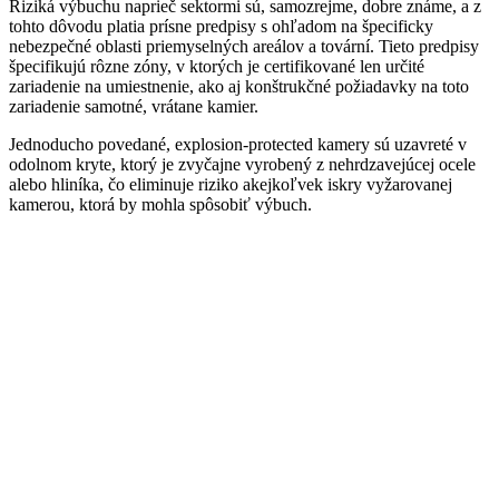
Riziká výbuchu naprieč sektormi sú, samozrejme, dobre známe, a z
tohto dôvodu platia prísne predpisy s ohľadom na špecificky
nebezpečné oblasti priemyselných areálov a tovární. Tieto predpisy
špecifikujú rôzne zóny, v ktorých je certifikované len určité
zariadenie na umiestnenie, ako aj konštrukčné požiadavky na toto
zariadenie samotné, vrátane kamier.
Jednoducho povedané, explosion-protected kamery sú uzavreté v
odolnom kryte, ktorý je zvyčajne vyrobený z nehrdzavejúcej ocele
alebo hliníka, čo eliminuje riziko akejkoľvek iskry vyžarovanej
kamerou, ktorá by mohla spôsobiť výbuch.