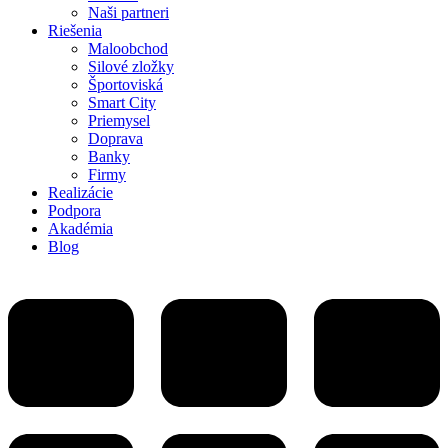
Naši partneri
Riešenia
Maloobchod
Silové zložky
Športoviská
Smart City
Priemysel
Doprava
Banky
Firmy
Realizácie
Podpora
Akadémia
Blog