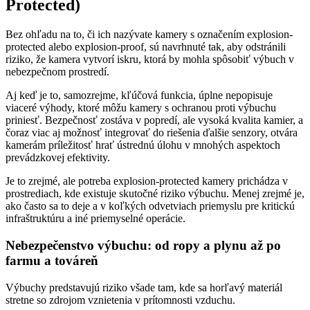
Protected)
Bez ohľadu na to, či ich nazývate kamery s označením explosion-
protected alebo explosion-proof, sú navrhnuté tak, aby odstránili
riziko, že kamera vytvorí iskru, ktorá by mohla spôsobiť výbuch v
nebezpečnom prostredí.
Aj keď je to, samozrejme, kľúčová funkcia, úplne nepopisuje
viaceré výhody, ktoré môžu kamery s ochranou proti výbuchu
priniesť. Bezpečnosť zostáva v popredí, ale vysoká kvalita kamier, a
čoraz viac aj možnosť integrovať do riešenia ďalšie senzory, otvára
kamerám príležitosť hrať ústrednú úlohu v mnohých aspektoch
prevádzkovej efektivity.
Je to zrejmé, ale potreba explosion-protected kamery prichádza v
prostrediach, kde existuje skutočné riziko výbuchu. Menej zrejmé je,
ako často sa to deje a v koľkých odvetviach priemyslu pre kritickú
infraštruktúru a iné priemyselné operácie.
Nebezpečenstvo výbuchu: od ropy a plynu až po
farmu a továreň
Výbuchy predstavujú riziko všade tam, kde sa horľavý materiál
stretne so zdrojom vznietenia v prítomnosti vzduchu.