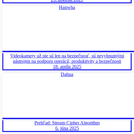
Hanwha
Videokamery už nie sú len na bezpečnosť, sú nevyhnutnými
nástrojmi na podporu operácií, produktivity a bezpečnosti
18. apríla 2025
Dahua
Prehľad: Stream Cipher Algorithm
6. júna 2025