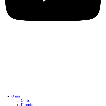
O nás
O nás
História