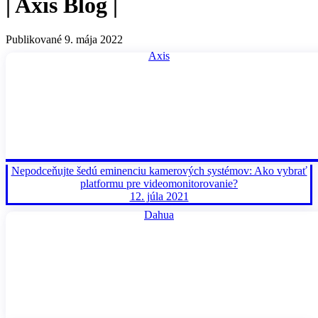
|
Axis
Blog
|
Publikované 9. mája 2022
Axis
Nepodceňujte šedú eminenciu kamerových systémov: Ako vybrať
platformu pre videomonitorovanie?
12. júla 2021
Dahua