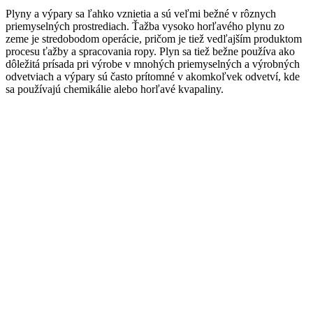
Plyny a výpary sa ľahko vznietia a sú veľmi bežné v rôznych
priemyselných prostrediach. Ťažba vysoko horľavého plynu zo
zeme je stredobodom operácie, pričom je tiež vedľajším produktom
procesu ťažby a spracovania ropy. Plyn sa tiež bežne používa ako
dôležitá prísada pri výrobe v mnohých priemyselných a výrobných
odvetviach a výpary sú často prítomné v akomkoľvek odvetví, kde
sa používajú chemikálie alebo horľavé kvapaliny.