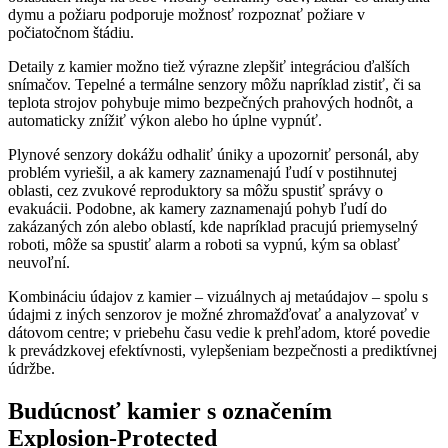
dymu a požiaru podporuje možnosť rozpoznať požiare v
počiatočnom štádiu.
Detaily z kamier možno tiež výrazne zlepšiť integráciou ďalších
snímačov. Tepelné a termálne senzory môžu napríklad zistiť, či sa
teplota strojov pohybuje mimo bezpečných prahových hodnôt, a
automaticky znížiť výkon alebo ho úplne vypnúť.
Plynové senzory dokážu odhaliť úniky a upozorniť personál, aby
problém vyriešil, a ak kamery zaznamenajú ľudí v postihnutej
oblasti, cez zvukové reproduktory sa môžu spustiť správy o
evakuácii. Podobne, ak kamery zaznamenajú pohyb ľudí do
zakázaných zón alebo oblastí, kde napríklad pracujú priemyselný
roboti, môže sa spustiť alarm a roboti sa vypnú, kým sa oblasť
neuvoľní.
Kombináciu údajov z kamier – vizuálnych aj metaúdajov – spolu s
údajmi z iných senzorov je možné zhromažďovať a analyzovať v
dátovom centre; v priebehu času vedie k prehľadom, ktoré povedie
k prevádzkovej efektívnosti, vylepšeniam bezpečnosti a prediktívnej
údržbe.
Budúcnosť kamier s označením
Explosion-Protected