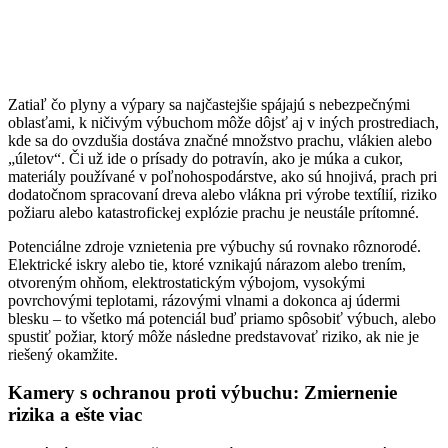
Zatiaľ čo plyny a výpary sa najčastejšie spájajú s nebezpečnými
oblasťami, k ničivým výbuchom môže dôjsť aj v iných prostrediach,
kde sa do ovzdušia dostáva značné množstvo prachu, vlákien alebo
„úletov“. Či už ide o prísady do potravín, ako je múka a cukor,
materiály používané v poľnohospodárstve, ako sú hnojivá, prach pri
dodatočnom spracovaní dreva alebo vlákna pri výrobe textílií, riziko
požiaru alebo katastrofickej explózie prachu je neustále prítomné.
Potenciálne zdroje vznietenia pre výbuchy sú rovnako rôznorodé.
Elektrické iskry alebo tie, ktoré vznikajú nárazom alebo trením,
otvoreným ohňom, elektrostatickým výbojom, vysokými
povrchovými teplotami, rázovými vlnami a dokonca aj údermi
blesku – to všetko má potenciál buď priamo spôsobiť výbuch, alebo
spustiť požiar, ktorý môže následne predstavovať riziko, ak nie je
riešený okamžite.
Kamery s ochranou proti výbuchu: Zmiernenie
rizika a ešte viac