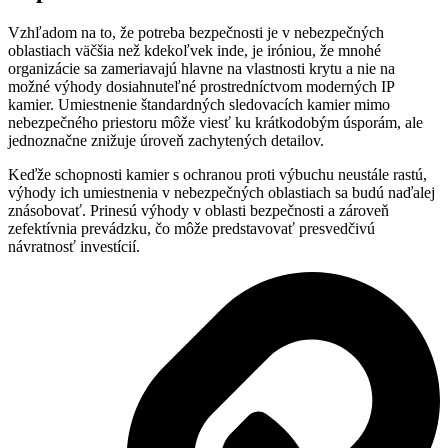
Vzhľadom na to, že potreba bezpečnosti je v nebezpečných
oblastiach väčšia než kdekoľvek inde, je iróniou, že mnohé
organizácie sa zameriavajú hlavne na vlastnosti krytu a nie na
možné výhody dosiahnuteľné prostredníctvom moderných IP
kamier. Umiestnenie štandardných sledovacích kamier mimo
nebezpečného priestoru môže viesť ku krátkodobým úsporám, ale
jednoznačne znižuje úroveň zachytených detailov.
Keďže schopnosti kamier s ochranou proti výbuchu neustále rastú,
výhody ich umiestnenia v nebezpečných oblastiach sa budú naďalej
znásobovať. Prinesú výhody v oblasti bezpečnosti a zároveň
zefektívnia prevádzku, čo môže predstavovať presvedčivú
návratnosť investícií.