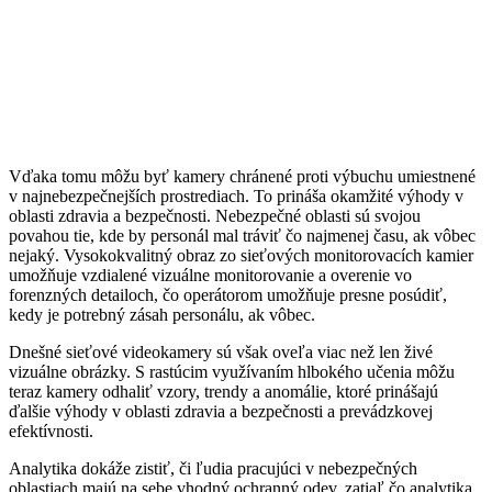
Vďaka tomu môžu byť kamery chránené proti výbuchu umiestnené
v najnebezpečnejších prostrediach. To prináša okamžité výhody v
oblasti zdravia a bezpečnosti. Nebezpečné oblasti sú svojou
povahou tie, kde by personál mal tráviť čo najmenej času, ak vôbec
nejaký. Vysokokvalitný obraz zo sieťových monitorovacích kamier
umožňuje vzdialené vizuálne monitorovanie a overenie vo
forenzných detailoch, čo operátorom umožňuje presne posúdiť,
kedy je potrebný zásah personálu, ak vôbec.
Dnešné sieťové videokamery sú však oveľa viac než len živé
vizuálne obrázky. S rastúcim využívaním hlbokého učenia môžu
teraz kamery odhaliť vzory, trendy a anomálie, ktoré prinášajú
ďalšie výhody v oblasti zdravia a bezpečnosti a prevádzkovej
efektívnosti.
Analytika dokáže zistiť, či ľudia pracujúci v nebezpečných
oblastiach majú na sebe vhodný ochranný odev, zatiaľ čo analytika