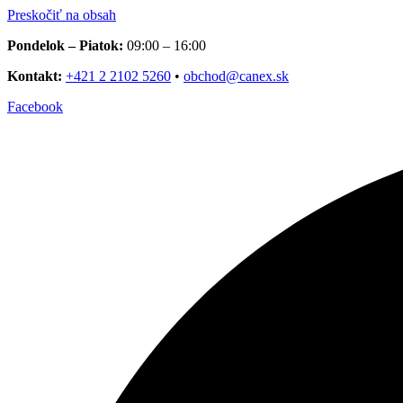
Preskočiť na obsah
Pondelok – Piatok:
09:00 – 16:00
Kontakt:
+421 2 2102 5260
•
obchod@canex.sk
Facebook