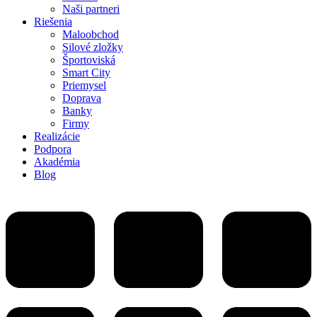
Naši partneri
Riešenia
Maloobchod
Silové zložky
Športoviská
Smart City
Priemysel
Doprava
Banky
Firmy
Realizácie
Podpora
Akadémia
Blog