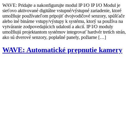
WAVE: Pridajte a nakonfigurujte modul IP I/O IP I/O Modul je
sieťovo aktivované digitálne vstupné/výstupné zariadenie, ktoré
umožňuje používateľom pripojiť dvojvodičové senzory, spúšťače
alebo iné binárne vstupy/výstupy k systému, ktorý sa používa na
vytváranie zodpovedajúcich udalostí a akcií. IP I/O moduly
umožňujú projektantom systémov integrovať hardvér tretích strán,
ako sú dverové senzory, poplašné panely, požiarne […]
WAVE: Automatické prepnutie kamery