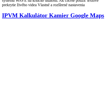
systému WAVE na kritické udalosti. Ak chcete použiť textové
prekrytie živého videa Vlastné a rozšírené nastavenia
IPVM Kalkulátor Kamier Google Maps