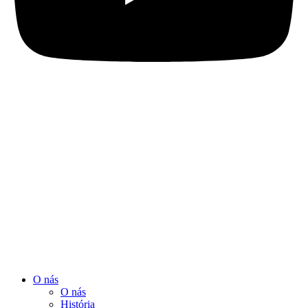
O nás
O nás
História